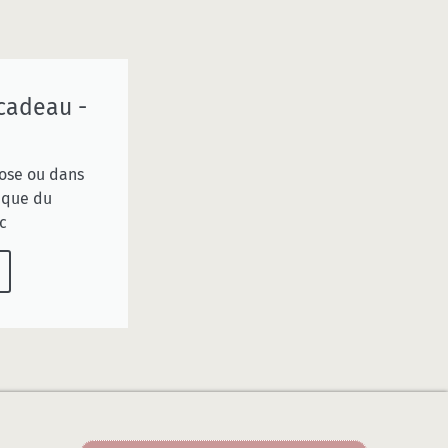
cadeau -
rose ou dans
ique du
c