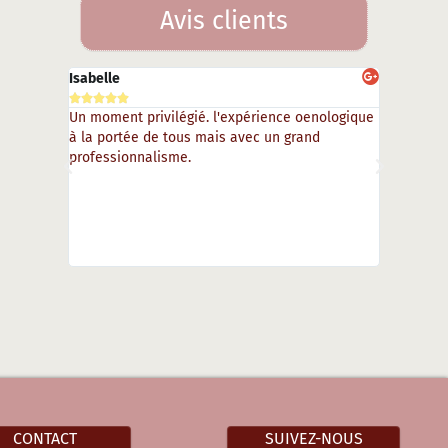
Avis clients
Isabelle
Is






Un moment privilégié. l'expérience oenologique
Une expéri
à la portée de tous mais avec un grand
magique. 
professionnalisme.
qui réveil
profonde l
vivre sans
CONTACT
SUIVEZ-NOUS​