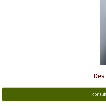
Des 
consult