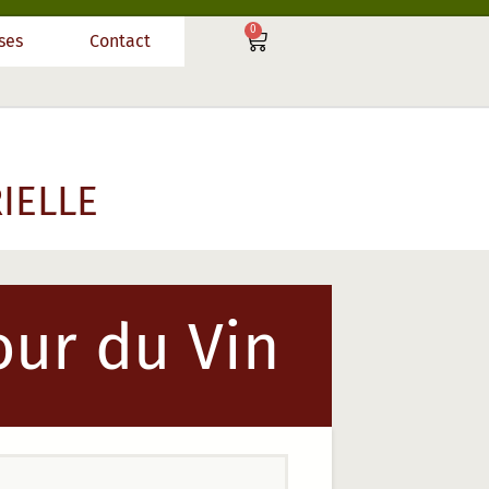
0
ses
Contact
IELLE
our du Vin