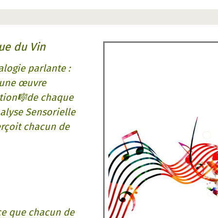
que du Vin
logie parlante :
 une œuvre
ition🎼de chaque
alyse Sensorielle
erçoit chacun de
e ce que chacun de