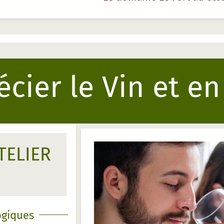
cier le Vin et en
TELIER
giques