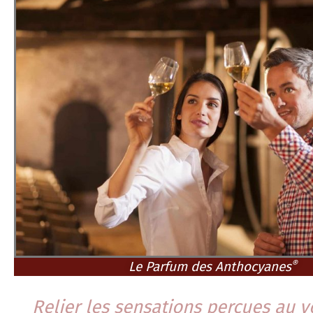
®
Le Parfum des Anthocyanes
Relier les sensations perçues au v