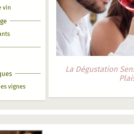
 vin
nge
ants
La Dégustation Sens
ques
Plai
des vignes