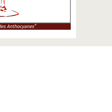
®
des Anthocyanes