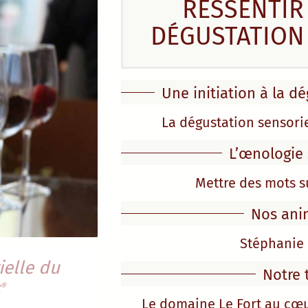
RESSENTIR 
DÉGUSTATION
Une initiation à la d
La dégustation sensorie
L’œnologie 
Mettre des mots s
Nos ani
Stéphanie 
ielle du
Notre 
®
Le domaine Le Fort au cœu